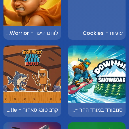
עוגיות - Cookies
לוחם היער - Forest Warrior
סנובורד במורד ההר - Downhill Snowboard
קרב טונג סאהור - Brainrot Tung Sahur Battle