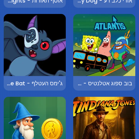
אודי כלב רע - Oudi the Naughty Dog
אוסף תאורות - Collector of Lights
בוב ספוג אטלנטיס - SpongeBob Atlantis
ג'ימס העטלף - James the Bat