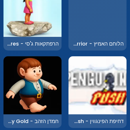
הלוחם האמיץ - The Brave Warrior
הרפתקאות ג'סי - Jesse's Adventures
דחיפת הפינגווין - Penguin Push
חמדן הזהב - Greedy Gold