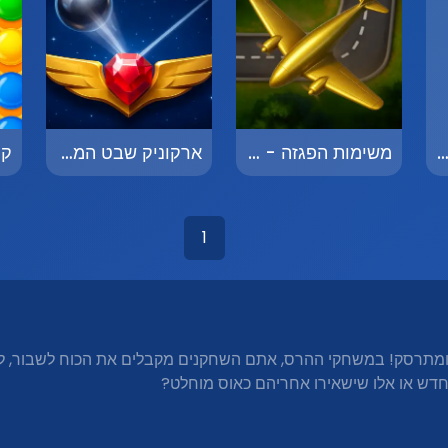
וץ זה - Collapse It
משימות הפגזה - Bombing Missions
ארקוניק שבט המאיה - Arconic Tribe of the Maya
1
 ומתרסק! במשחקי ההרס, אתם השחקנים מקבלים את הכוח לשבור, ל
חדש או אלו שישאירו אחריהם כאוס מוחלט?