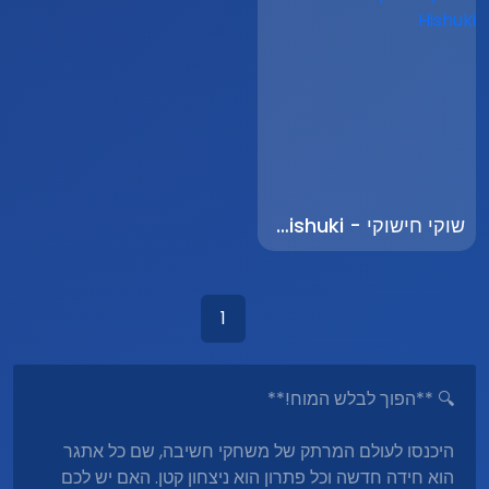
שוקי חישוקי - Shuki Hishuki
1
🔍 **הפוך לבלש המוח!**
היכנסו לעולם המרתק של משחקי חשיבה, שם כל אתגר
הוא חידה חדשה וכל פתרון הוא ניצחון קטן. האם יש לכם