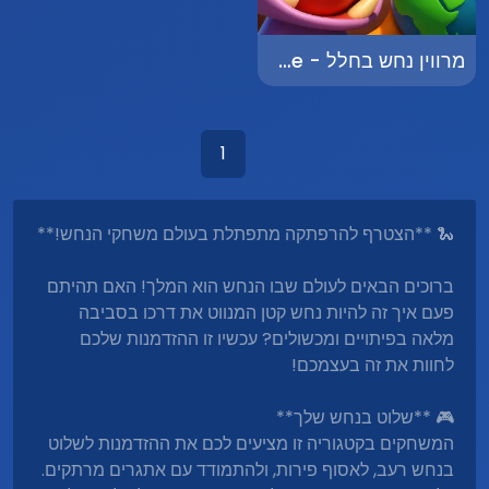
מרווין נחש בחלל - Marvin Space Snake
1
🐍 **הצטרף להרפתקה מתפתלת בעולם משחקי הנחש!**
ברוכים הבאים לעולם שבו הנחש הוא המלך! האם תהיתם
פעם איך זה להיות נחש קטן המנווט את דרכו בסביבה
מלאה בפיתויים ומכשולים? עכשיו זו ההזדמנות שלכם
לחוות את זה בעצמכם!
🎮 **שלוט בנחש שלך**
המשחקים בקטגוריה זו מציעים לכם את ההזדמנות לשלוט
בנחש רעב, לאסוף פירות, ולהתמודד עם אתגרים מרתקים.