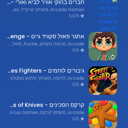
חברים בהוקי אוויר לביא ואורי - Drake & Josh Air Hockey
Arcade Games, משחקי ארקייד, Sports Games, משחקי ספורט, Air Hockey, הוקי אוויר
5.0/5
אתגר פאזל סקוויד גיים - Squid Game Jigsaw Challenge
Arcade, מכונות משחק, Puzzle, פאזל, TV Show Based, מבוסס סדרת טלוויזיה
0/5
גיבורים לוחמים - Heroes Fighters
Arcade, לוחמה, משחקי פלאש נוסטלגים, Fighting, מכות
0/5
קרקס הסכינים - Circus of Knives
Arcade, משחקי קרקס, Circus Games, משחקי פלאש נוסטלגים
0/5