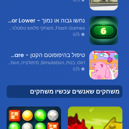
נחשו גבוה או נמוך - Guess Higher or Lower
Flash Games, משחקי פלאש נוסטלגים, Guessing Game, משחקי ניחושים
0/5
טיפול בהיפופוטם הקטן - Little Hippo Care
Girl, בנות, Simulation, סימולציה, Education, חינוך, Animal Care, טיפול בבעלי חיים
0/5
משחקים שאנשים עכשיו משחקים