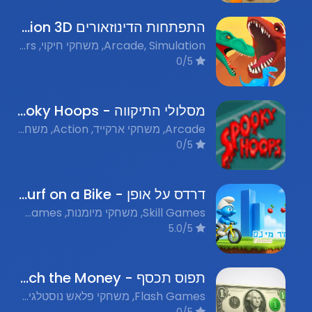
התפתחות הדינוזאורים 3D - Dino Evolution 3D
Arcade, Simulation, משחקי חיקוי, Dinosaurs, דינוזאורים, 3D Games, משחקים תלת-ממדיים
0/5
מסלולי התיקווה - Spooky Hoops
Arcade, משחקי ארקייד, Action, משחקי פעולה, Halloween, הלווין, Multiplayer, מרובה משתמשים, Sports, משחקי ספורט, Nostalgic Flash Games, משחקי פלאש נוסטלגים
0/5
דרדס על אופן - Smurf on a Bike
Skill Games, משחקי מיומנות, Nostalgic Flash Games, משחקי פלאש נוסטלגים, BMX Games, משחקי אופני BMX
5.0/5
תפוס תכסף - Catch the Money
Flash Games, משחקי פלאש נוסטלגים, Arcade, ארקייד
0/5