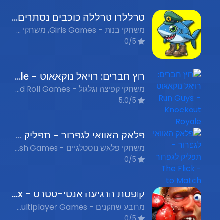
טרללרו טרללה כוכבים נסתרים - Tralalero Tralala Hidden Stars
משחקי בנות - Girls Games, משחקי חפצים נסתרים - Hidden Object Games, משחקי מיומנות - Skill Games, משחקי נערות - Girls Games, משחקים מצחיקים - Funny Games
0/5
רוץ חברים: רויאל נוקאאוט - Run Guys: Knockout Royale
משחקי קפיצה וגלגול - Jump and Roll Games, משחקי ריצה - Running Games, משחקים מצחיקים - Funny Games
5.0/5
פלאק האוואי לגפרור - תפליק לגפרור - The Flick to Match
משחקי פלאש נוסטלגיים - Nostalgic Flash Games, משחקי מיומנות - Skill Games, משחקים מצחיקים - Funny Games
0/5
קופסת הרגיעה אנטי-סטרס - Antistress - Relaxation Box
מרובע שחקנים - Multiplayer Games, משחקי צחוק - Funny Games
0/5