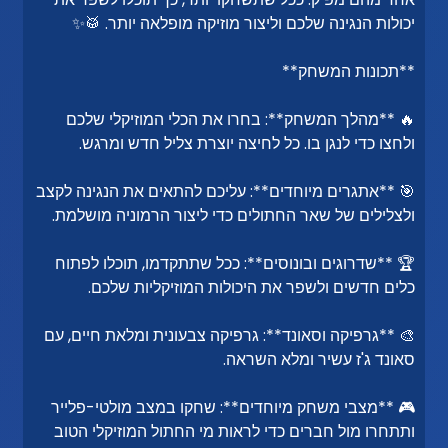
יכולות הנגינה שלכם וליצור מוזיקה מופלאה יותר. 🥁✨
**תכונות המשחק**
🔥 **מהלך המשחק**: בחרו את הכלי המוזיקלי שלכם
ולחצו כדי לנגן בו. כל לחיצה יוצרת צליל חדש ומרגש.
🎯 **אתגרים מיוחדים**: עליכם להתאים את הנגינה לקצב
ולצלילים של שאר החתולים כדי ליצור הרמוניה מושלמת.
🏆 **שדרוגים ובונוסים**: ככל שתתקדמו, תוכלו לפתוח
כלים חדשים ולשפר את היכולות המוזיקליות שלכם.
🎨 **גרפיקה וסאונד**: גרפיקה צבעונית ומלאת חיים, עם
סאונד ג'ז עשיר ומלא השראה.
🎮 **מצבי משחק מיוחדים**: שחקו במצב מולטי-פלייר
ותתחרו מול חברים כדי לראות מי החתול המוזיקלי הטוב