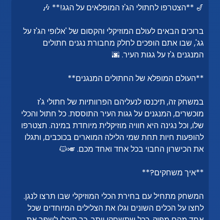
🎷 **הצטרפו לחתולי הג'ז המופלאים על הגג!** 🎶
ברוכים הבאים לעולם המוזיקלי והקסום של 'אלופי הג'ז על
גג', שבו אתם הופכים לחלק מחבורת נגנים חתולים
המנגנים ג'ז על גגות העיר. 🌆
**העולם המופלא של החתולים המנגנים**
במשחק זה, תיכנסו לנעליהם הפרוותיות של חתולי ג'ז
מוכשרים, המנגנים על גגות העיר התוססת. כל חתול והכלי
שלו, וכל נגינה היא חוויה מוזיקלית מיוחדת במינה. תצטרפו
להופעות חיות תחת שמי הלילה המוארים בכוכבים, ותגלו
את הכישרון החבוי בכל אחד ואחד מכם. 🎺🐱
**איך משחקים?**
המשחק מתחיל עם בחירת הכלי המוזיקלי שבו תרצו לנגן.
לחצו על הכלים השונים וגלו את הצלילים המיוחדים שכל
אחד מהם מפיק. ככל שתשחקו יותר, כך תוכלו לשפר את