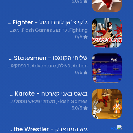
5.0/5
ג׳קי צ׳אן לוחם דגול - Jackie Chan Great Fighter
Fighting, לחימה, Flash Games, משחקי פלאש, Retro, נוסטלגיה
0/5
שליחי הקונגפו - The Kungfu Statesmen
Action, פעולה, Adventure, הרפתקאות, Fighting, לחימה, Flash Games, משחקי פלאש, Single Player, משחק יחיד, Nostalgic Flash Games, משחקי פלאש נוסטלגים
0/5
באגס באני קארטה - Bugs Bunny Karate
Flash Games, משחקי פלאש נוסטלגים, Fighting, לחימה, Characters, דמויות
5.0/5
גיא המתאבק - Guy the Wrestler