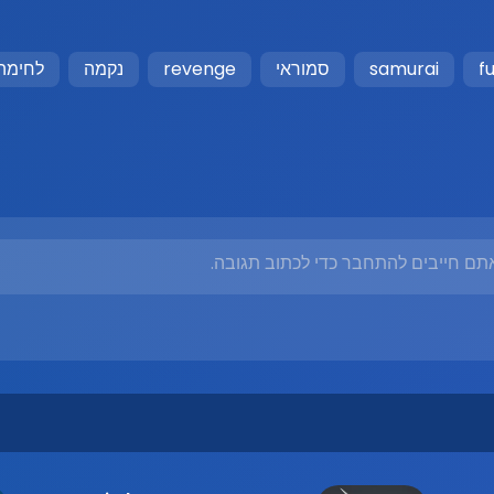
f
samurai
סמוראי
revenge
נקמה
לחימה
תם חייבים להתחבר כדי לכתוב תגובה.