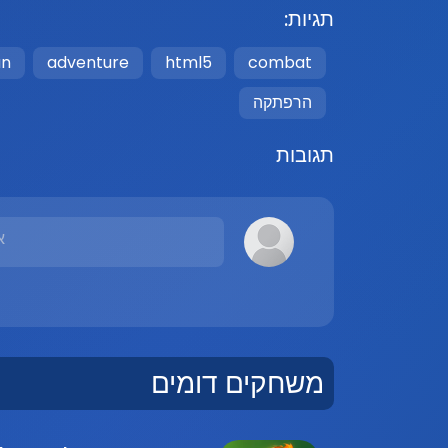
תגיות:
un
adventure
html5
combat
הרפתקה
תגובות
א
משחקים דומים