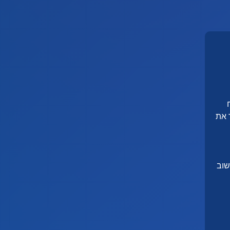
 את
שוב