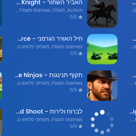
קרב תפוחים - Apple Battle
האביר השחור - The Black Knight
Flash Games, משחקי פלאש נוסטלגים, Action, פעולה
Action, פעולה, Nostalgic Flash Games, משחקי פלאש נוסטלגים
0/5
איש החרב - Sword Master
חיל האוויר הגרמני - German Air Force
Flash Games, משחקי פלאש נוסטלגים, Action, פעולה
Flash Games, משחקי פלאש נוסטלגים, Action, פעולה, Simulation, סימולציה
0/5
קונטרה סיני - Contra Chinese
תקוף תנינגות - Attack the Ninjas
Shooter, פעולה, משחקי פלאש נוסטלגים
Flash Games, משחקי פלאש נוסטלגים, Action, פעולה
0/5
מלך הקופים נלחם - King of the Monkeys Fight
לברוח ולירות - Escape and Shoot
Action, פעולה, Flash Games, משחקי פלאש נוסטלגים
Flash Games, משחקי פלאש נוסטלגים, Shooter, משחקי יריות, Action, פעולה
0/5