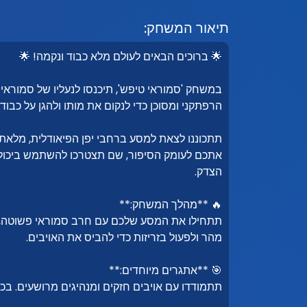
תיאור המשחק:
🌟 ברוכים הבאים לעולם מלא כבוד ונקמה! 🌟
במשחק 'סמוראי טיפש', תיכנסו לנעליו של סמוראי
הרפתקני ומסוכן כדי לנקום את מותו ולהגן על כבודכ
תתכוננו לצאת למסע ברחבי יפן הפיאודלית, מלאת
אתכם לעומק הסיפור, שם תצטרכו להשתמש ביכולו
הצדק.
🔥 **מהלך המשחק:**
תתחילו את המסע שלכם עם חרב סמוראי פשוטה, ו
מהר ולפעול בזריזות כדי להביס את האויבים.
🎯 **אתגרים מיוחדים:**
תתמודדו עם אויבים חזקים ומנהיגים מרושעים. 