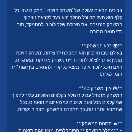
ברוכים הבאים לעולם של 'משחק הזיכרון', המקום שבו כל
קלף הוא תעלומה וכל מהלך הוא צעד לקראת ניצחון!
המשחק הזה יבחן את היכולת שלך לזכור ולהתמקד, תוך
כדי הנאה מרובה.
**🌍 רקע המשחק:**
בעולם שבו הזיכרון הוא המפתח להצלחה, 'משחק הזיכרון'
מזמין אותך לצלול לתוך חוויית משחק מרתקת ומאתגרת.
האם תוכל לזכור איפה נמצא כל קלף ולהתאים בין זוגות? זה
הזמן לגלות!
**🎮 איך משחקים?**
המשחק מתחיל עם לוח מלא בקלפים הפוכים. עליך להפוך
שני קלפים בכל פעם ולנסות למצוא זוגות תואמים. ככל
שתמצא יותר זוגות, כך תתקדם במשחק ותצבור נקודות.
**🔥 תכונות המשחק:**
- **מהלך המשחק:** הפוך קלפים, מצא זוגות תואמים