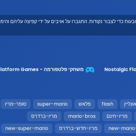
ות כדי לצבור נקודות. התגברו על אויבים על ידי קפיצה עליהם והימנ
משחקי פלטפורמה - Platform Games
ונליין
flash
פלאש
super-mario
סופר-מריו
מריו-חינם
mario-bros
מריו-ברדרס
new-mario
מריו-חדש-ברדרס
new-super-mario