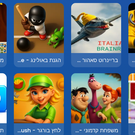
פיה - The Mafia
בריינרוט סאהור - Brainrot Sahuuur
הגנת באולינג - Bowling Defense
 Miniclip Rally
משפחת קדמוני - Family Flintstone
לחץ בורגר - Burger Rush