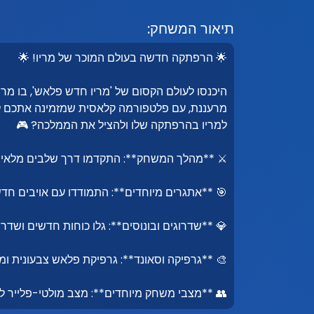
תיאור המשחק:
🌟 הרפתקה חדשה בעולם המוכר של מריו! 🌟
היכנסו לעולם הקסום של 'מריו חדש פלאש', בו מ
מרעננת, עם פלטפורמה קלאסית שמזמינה אתכם ל
למריו בהרפתקה שלו ולהציל את הממלכה? 🎮
⚔️ **מהלך המשחק**: התקדמו דרך שלבים מלאי מכ
🎯 **אתגרים מיוחדים**: התמודדו עם אויבים חדש
💎 **שדרוגים ובונוסים**: גלו כוחות חדשים ושדרו
🎨 **גרפיקה וסאונד**: גרפיקת פלאש צבעונית ו
👥 **מצבי משחק מיוחדים**: מצב מולטי-פלייר ל