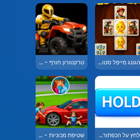
מהגונג מייפל סטורי - MahJong MapleStory
טרקטורון חורף - Winter ATV
תלחץ על הכפתור - Press the Button
שטיפת מכוניות - Car Wash