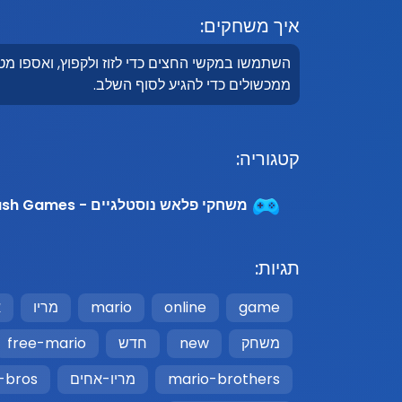
איך משחקים:
השתמשו במקשי החצים כדי לזוז ולקפוץ, ואספו מטבע
ממכשולים כדי להגיע לסוף השלב.
קטגוריה:
משחקי פלאש נוסטלגיים - Nostalgic Flash Games
תגיות:
game
online
mario
מריו
א
משחק
new
חדש
free-mario
mario-brothers
מריו-אחים
-bros