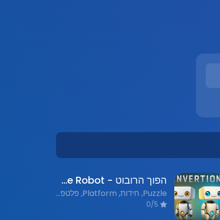
הפוך הרובוט - Flip the Robot
Puzzle, חידות, Platform, פלטפורמות, Nostalgic Flash Games, משחקי פלאש נוסטלגים
0/5