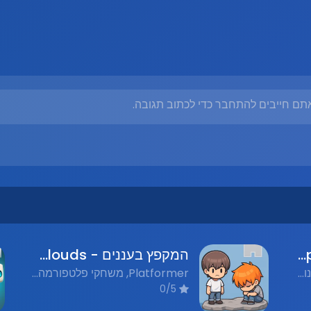
תם חייבים להתחבר כדי לכתוב תגובה.
ילדה מקפצת - Jumping Girl
המקפץ בעננים - Jumping in the Clouds
Flash Games, משחקי פלאש נוסטלגים, Platformer, פלטפורמה
Platformer, משחקי פלטפורמה, Nostalgic Flash Games, משחקי פלאש נוסטלגים
0/5