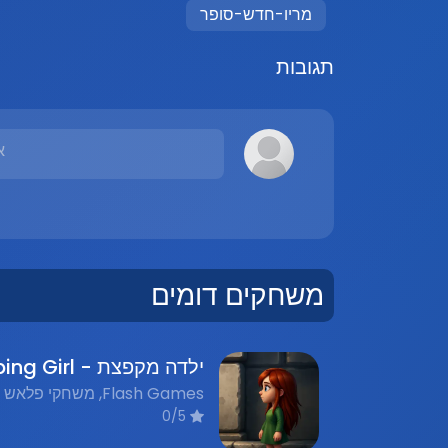
מריו-חדש-סופר
תגובות
א
משחקים דומים
0/5