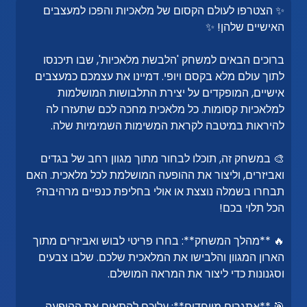
✨ הצטרפו לעולם הקסום של מלאכיות והפכו למעצבים
האישיים שלהן! ✨
ברוכים הבאים למשחק 'הלבשת מלאכיות', שבו תיכנסו
לתוך עולם מלא בקסם ויופי. דמיינו את עצמכם כמעצבים
אישיים, המופקדים על יצירת התלבושות המושלמות
למלאכיות קסומות. כל מלאכית מחכה לכם שתעזרו לה
להיראות במיטבה לקראת המשימות השמימיות שלה.
🎨 במשחק זה, תוכלו לבחור מתוך מגוון רחב של בגדים
ואביזרים, וליצור את ההופעה המושלמת לכל מלאכית. האם
תבחרו בשמלה נוצצת או אולי בחליפת כנפיים מרהיבה?
הכל תלוי בכם!
🔥 **מהלך המשחק**: בחרו פריטי לבוש ואביזרים מתוך
הארון המגוון והלבישו את המלאכית שלכם. שלבו צבעים
וסגנונות כדי ליצור את המראה המושלם.
🎯 **אתגרים מיוחדים**: עליכם להתאים את ההופעה