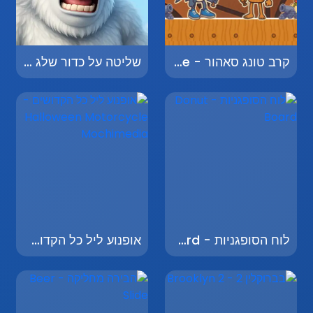
קרב טונג סאהור - Brainrot Tung Sahur Battle
שליטה על כדור שלג - Snowball Control
לוח הסופגניות - Donut Board
אופנוע ליל כל הקדושים - Halloween Motorcycle Mochimedia