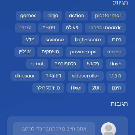
תגיות:
games
ninja
action
platformer
leaderboards
פעולה
נינג-ה
retro
רטרו
high-score
science
מדע
online
power-ups
משחקים
אונליין
flash
פלאש
פלטפורמר
robot
רובוט
sidescroller
דינוזאור
dinosaur
חינם
2011
flixel
סיידסקרולר
תגובות
אתם חייבים להתחבר כדי לכתוב