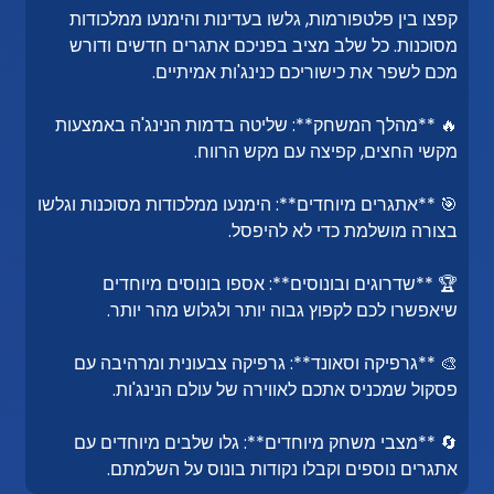
קפצו בין פלטפורמות, גלשו בעדינות והימנעו ממלכודות
מסוכנות. כל שלב מציב בפניכם אתגרים חדשים ודורש
מכם לשפר את כישוריכם כנינג'ות אמיתיים.
🔥 **מהלך המשחק**: שליטה בדמות הנינג'ה באמצעות
מקשי החצים, קפיצה עם מקש הרווח.
🎯 **אתגרים מיוחדים**: הימנעו ממלכודות מסוכנות וגלשו
בצורה מושלמת כדי לא להיפסל.
🏆 **שדרוגים ובונוסים**: אספו בונוסים מיוחדים
שיאפשרו לכם לקפוץ גבוה יותר ולגלוש מהר יותר.
🎨 **גרפיקה וסאונד**: גרפיקה צבעונית ומרהיבה עם
פסקול שמכניס אתכם לאווירה של עולם הנינג'ות.
🔄 **מצבי משחק מיוחדים**: גלו שלבים מיוחדים עם
אתגרים נוספים וקבלו נקודות בונוס על השלמתם.