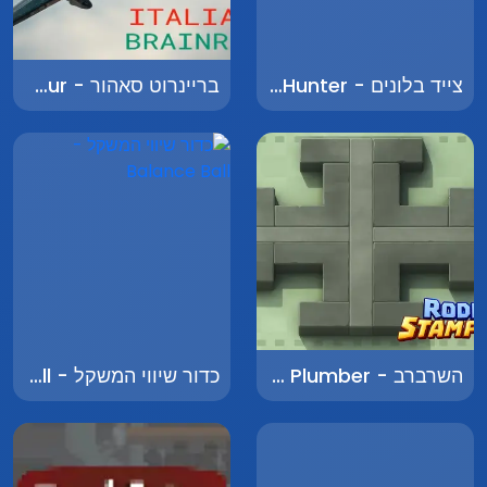
צייד בלונים - Balloon Hunter
בריינרוט סאהור - Brainrot Sahuuur
השרברב - The Plumber
כדור שיווי המשקל - Balance Ball