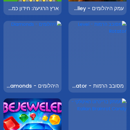
עמק היהלומים - Diamond Valley
ארץ הרגיעה: חידון כמה אתה באמת מכיר את בריינרוט - Relax Land: Mini Challenge Game
מסובב הרמות - Level Rotator
היהלומים - Diamonds