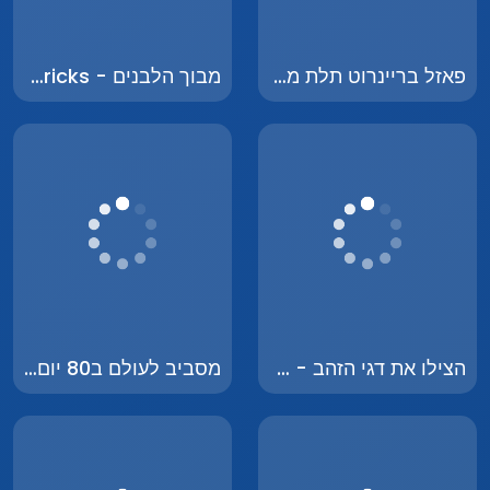
פאזל בריינרוט תלת מימד - Italian Brainrot 3D Puzzle
מבוך הלבנים - Maze of Bricks
הצילו את דגי הזהב - Save the Goldfish
מסביב לעולם ב80 יום - Around the World in 80 Days