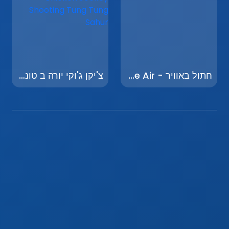
חתול באוויר - Cat in the Air
צ'יקן ג'וקי יורה ב טונג טונג סאהור בברינרוט - Chicken Jockey Shooting Tung Tung Sahur