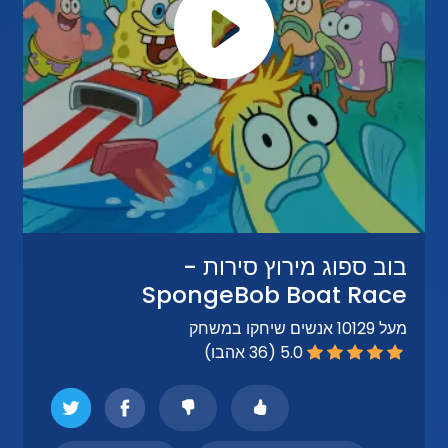
בוב ספוג מירוץ סירות -
SpongeBob Boat Race
מעל 10129 אנשים שיחקו במשחק
5.0 (36 אהבו)