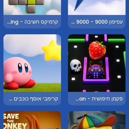
עפיפון 9000 - Kite 9000
קרמיקס חשיבה - Keramix Thinking
פקמן חיפושית - Beetle Pacman
קרימבי אוסף כוכבים - Krimby Collects Stars