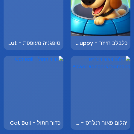
כלבלב חייזר - Alien Puppy
סופגניה מעופפת - Flying Donut
יהלום פאור רנג'רס - Power Rangers Diamond
כדור חתול - Cat Ball