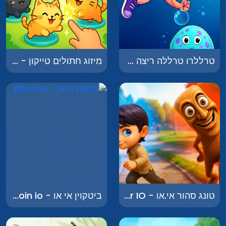
טרללרו טרללה ריצה אינסופית - Tralalero Tralala Endless Run
מיזוג חתולים טייקון - Kitty Merge Tycoon
טונג סהור אי.או - Tung Sahur IO
ביטקוין אי או - Bitcoin io