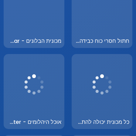
חתול חסרי כוח כבידה - Gravity-Free Cat
מכונית הבלונים - Balloon Car
כל מכונית יכולה להתחרות - Every Car Can Race
אוכל היהלומים - Diamond Eater