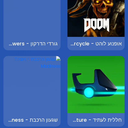
אופנוע לוהט - Hot Motorcycle
גורדי הדרקון - Dragon Towers
חללית לעתיד - Spaceship to the Future
שגעון הרכבת - Train Madness