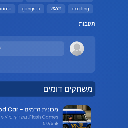
exciting
מרגש
gangsta
crime
תגובות
א
משחקים דומים
5.0/5