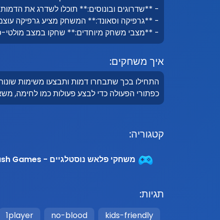
- **שדרוגים ובונוסים:** תוכלו לשדרג את הדמות 
- **גרפיקה וסאונד:** המשחק מציע גרפיקה עוצמת
- **מצבי משחק מיוחדים:** שחקו במצב מולטי-פל
איך משחקים:
התחילו בכך שתבחרו דמות ותבצעו משימות שונות
כפתורי הפעולה כדי לבצע פעולות כמו לחימה, משא 
קטגוריה:
משחקי פלאש נוסטלגיים - Nostalgic Flash Games
תגיות:
1player
no-blood
kids-friendly