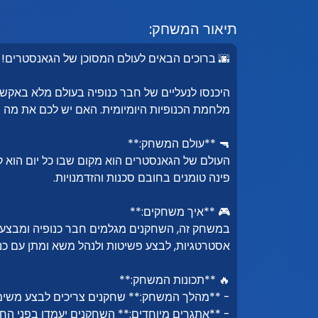
תיאור המשחק:
🌆 ברוכים הבאים לעולם המסוכן של הגאנסטרים! 
היכנסו לנעליים של חבר כנופיה בעולם מלא באקשן
מלחמת הכנופיות היומיומית. האם יש לכם את מה ש
🔫 **עולם המשחק:**
העולם של הגאנסטרים הוא מקום שבו כל יום הוא ק
פינה טומנים בחובם סכנות והזדמנויות.
🎮 **איך משחקים:**
במשחק זה, השחקנים מגלמים חבר כנופיה ומבצעים
אסטרטגיות, לבצע פשיטות ולנהל משא ומתן עם כנ
🔥 **תכונות המשחק:**
- **מהלך המשחק:** שחקנים צריכים לבצע משימו
- **אתגרים מיוחדים:** השחקנים יעמדו בפני החל