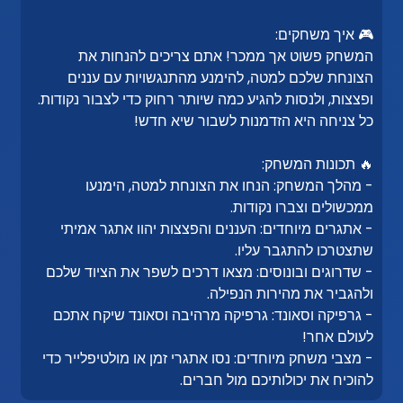
🎮 איך משחקים:
המשחק פשוט אך ממכר! אתם צריכים להנחות את
הצונחת שלכם למטה, להימנע מהתנגשויות עם עננים
ופצצות, ולנסות להגיע כמה שיותר רחוק כדי לצבור נקודות.
כל צניחה היא הזדמנות לשבור שיא חדש!
🔥 תכונות המשחק:
- מהלך המשחק: הנחו את הצונחת למטה, הימנעו
ממכשולים וצברו נקודות.
- אתגרים מיוחדים: העננים והפצצות יהוו אתגר אמיתי
שתצטרכו להתגבר עליו.
- שדרוגים ובונוסים: מצאו דרכים לשפר את הציוד שלכם
ולהגביר את מהירות הנפילה.
- גרפיקה וסאונד: גרפיקה מרהיבה וסאונד שיקח אתכם
לעולם אחר!
- מצבי משחק מיוחדים: נסו אתגרי זמן או מולטיפלייר כדי
להוכיח את יכולותיכם מול חברים.