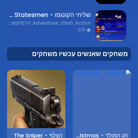
שליחי הקונגפו - The Kungfu Statesmen
Action, פעולה, Adventure, הרפתקאות, Fighting, לחימה, Flash Games, משחקי פלאש, Single Player, משחק יחיד, Nostalgic Flash Games, משחקי פלאש נוסטלגים
0/5
משחקים שאנשים עכשיו משחקים
חג המולד - Christmas
הצלף - The Sniper