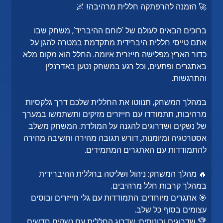
🚀 הזמנה להרפתקה חללית מרהיבה! 🌌
ברוכים הבאים לעולם של 'לוחם ההיבריד', משחק שבו
אתם טייסי חללית היברידית מתקדמת במטרה להגן על
כדור הארץ מפלישה חייזרית איומה. החלל הוא מקום מלא
באתגרים ופתעים, וכל רגע במשחק נטען באדרנלין
והתרגשות.
במהלך המשחק, תנווטו את החללית שלכם דרך גלקסיות
מרהיבות, תתמודדו עם חייזרים מזיקים ותשתמשו במערך
של נשקים ושדרוגים להגנה על המולדת. המשחק משלב
אסטרטגיה ומיומנות, דורש תגובה מהירה וחשיבה מהירה
להתמודדות עם האתגרים המתמידים.
🔥 מהלך המשחק: ניהול ושליטה בחללית ההיברידית
במהלך קרבות חלל מרהיבים.
🎯 אתגרים מיוחדים: התמודדות עם גלי חייזרים ובוסים
עצומים בסוף כל שלב.
🏆 שדרוגים ובונוסים: שדרוג החללית עם נשקים חדשים