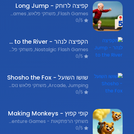
קפיצה לרוחק - Long Jump
Flash Games, משחקי פלאש, Jumping Games, משחקי קפיצה, Sports Games, משחקי ספורט
0/5
הקפיצה לנהר - Jump to the River
Nostalgic Flash Games, משחקי פלאש נוסטלגים, Jumping Games, משחקי קפיצה
0/5
שושו השועל - Shosho the Fox
Arcade, Jumping, משחקי פלאש נוסטלגים, פלטפורמה
0/5
קופי קפוץ - Making Monkeys
משחקי הרפתקאות - Adventure Games, משחקי פלאש נוסטלגיים - Nostalgic Flash Games, משחקי חיות - Animals Games, משחקי מכשולים - Obstacle Games, משחקי קפיצה וגלגול - Jump and Roll Games
0/5