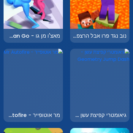
נוב נגד פרו אבל הרצפה היא לבה - Noob vs Pro But Floor is Lava Minecraft
מאצ'ו מן גו - Macho Man Go
גיאומטרי קפיצת עשן - Geometry Jump Dash
מר אוטופייר - Mr Autofire