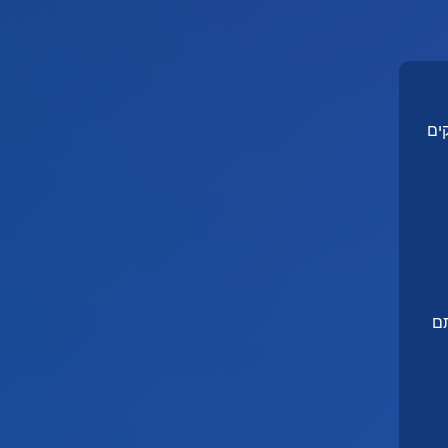
ים
תם