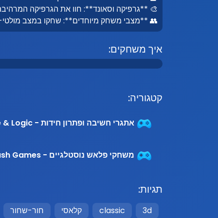
🎨 **גרפיקה וסאונד**: חוו את הגרפיקה המרהיב
👥 **מצבי משחק מיוחדים**: שחקו במצב מולטי-פל
איך משחקים:
קטגוריה:
אתגרי חשיבה ופתרון חידות - Puzzle & Logic
משחקי פלאש נוסטלגיים - Nostalgic Flash Games
תגיות:
3d
classic
קלאסי
חור-שחור