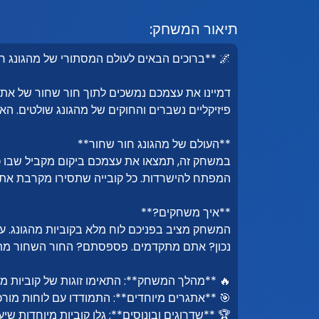
תיאור המשחק:
🌌 **ברוכים הבאים לעולם המסתורי של מהגונג חו
דמיינו את עצמכם נמשכים לתוך חור שחור של אתגרי
פיזיקליים נשברים והחוקים של מהגונג שולטים. 
**העולם של מהגונג חור שחור**
במשחק זה, תמצאו את עצמכם ביקום מקביל שבו כל
המפתח להישרדות. כל קובייה שתסירו מקרבת את
**איך משחקים?**
המשחק מציב בפניכם לוח מלא בקוביות מהגונג. ע
נכון? אתם מתקדמים. פספסתם? החור השחור מתק
🔥 **מהלך המשחק**: התאימו זוגות של קוביות מש
🎯 **אתגרים מיוחדים**: התמודדו עם לוחות מורכ
🏆 **שדרוגים ובונוסים**: גלו קוביות מיוחדות שיע