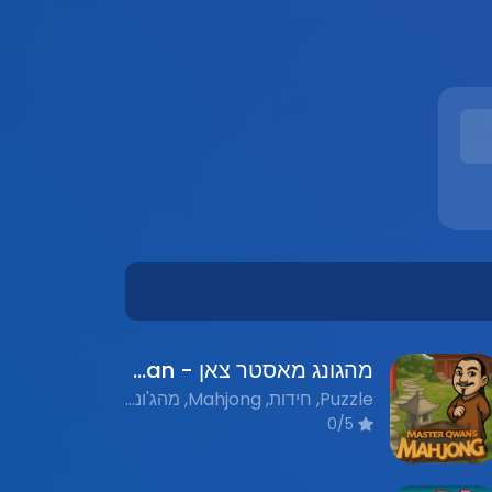
מהגונג מאסטר צאן - Mahjong Master Chan
Puzzle, חידות, Mahjong, מהג'ונג, Nostalgic Flash Games, משחקי פלאש נוסטלגים
0/5