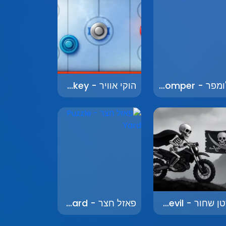
צ'ומפר - Chomper
הוקי אוויר - Air Hockey
שטן שחור - Black Devil
פאזל חצר - Puzzle Yard