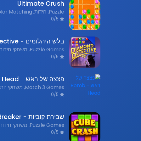
Ultimate Crush
0/5
0/5
פצ
0/5
0/5