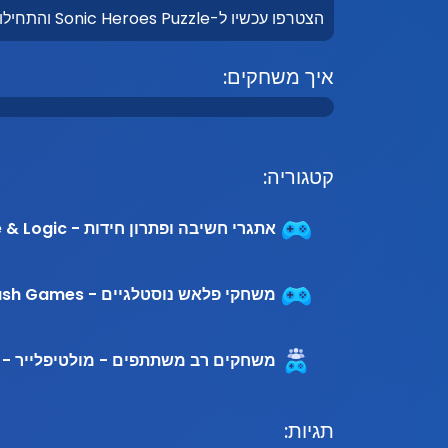
הצטרפו עכשיו ל-Sonic Heroes Puzzle והתחילו להנות מחוויה שלא תשכחו!
איך משחקים:
קטגוריה:
אתגרי חשיבה ופתרון חידות - Puzzle & Logic
משחקי פלאש נוסטלגיים - Nostalgic Flash Games
משחקים רב משתתפים - מולטיפלייר - Multiplayer Games
תגיות: