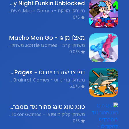
Friday Night Funkin Unblocked - מסיבת יום שישי פאנקין
משחקי מוזיקה - Music Games, משחקי מוסיקה - Music Games, משחקים מצחיקים - Funny Games
0/5
מאצ'ו מן גו - Macho Man Go
משחקי קרב - Battle Games, משחקי קפיצה וגלגול - Jump and Roll Games, משחקי ריצה - Running Games
0.0/5
דפי צביעה בריינרוט - Italian Brainrot Coloring Pages
משחקי בריינרוט - Italian Brainrot Games, משחקי צביעה - Coloring Games
5.0/5
טונג טונג טונג סהור נגד בומברדינו קרוקודילו - Tung Tung Tung Sahur VS Bombardino Crocodilo
משחקי קליקים ופנאי - Idle & Clicker Games, משחקי בריינרוט - Italian Brainrot Games
0/5