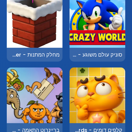
סוניק עולם משוגע - Sonic Crazy World
מחלק המתנות - Gift Catcher
קלפים דומים - Matching Cards
בריינרוט התאמה - Brainrot Merge