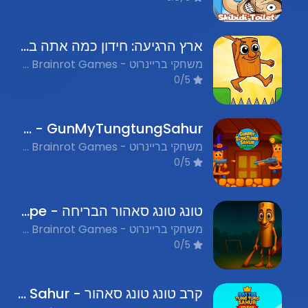
ארץ הרגיעה: חידון כמה אתה באמת מכיר את בריינרוט - Relax Land: Mini Challenge Game
משחקי בריינרוט - Italian Brainrot Games, משחקי קז'ואל - Casual Games, משחקים מצחיקים - Funny Games, אתגרי חשיבה ופתרון חידות - Puzzle & Logic
0/5
GunMyTungtungSahur - קרב נשק טונגטונג סאהור
משחקי בריינרוט - Italian Brainrot Games, משחקי קרב - Battle Games
0/5
טונג טונג סאהור הבריחה - Thung Thung Sahur Playgrounds Escape
משחקי בריינרוט - Italian Brainrot Games, משחקים מצחיקים - Funny Games
0/5
קרב טונג טונג סאהור - Battle Tung Tung Sahur