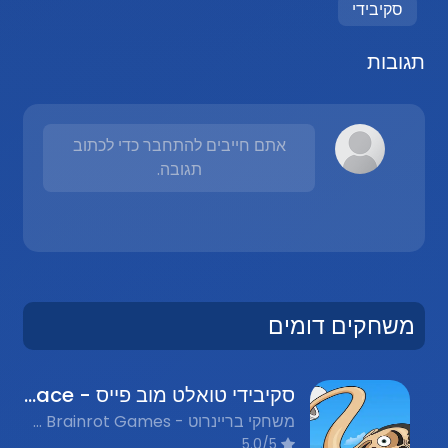
סקיבידי
תגובות
אתם חייבים להתחבר כדי לכתוב
תגובה.
משחקים דומים
סקיבידי טואלט מוב פייס - Skibidi Toilet Move Face
משחקי בריינרוט - Italian Brainrot Games, משחקי קרב - Battle Games, משחקים מצחיקים - Funny Games
5.0/5