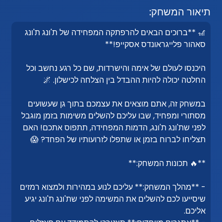
תיאור המשחק:
🎢 **ברוכים הבאים להרפתקה המפחידה של ת'ונג ת'ונג
סאהור פלייגראונדס אסקייפ!**
היכנסו לעולם של אימה והישרדות, שם כל רגע נחשב וכל
החלטה יכולה להיות ההבדל בין הצלחה לכישלון. 🌌
במשחק זה, אתם מוצאים את עצמכם בתוך גן שעשועים
מסתורי ומפחיד, שבו עליכם להשלים משימות בזמן מוגבל
לפני שת'ונג ת'ונג, הדמות המפחידה, תתפוס אתכם! האם
תצליחו לברוח בזמן או שתפלו לזרועותיו של הפחד? 😱
**🔥 תכונות המשחק:**
- **מהלך המשחק:** עליכם לנוע במהירות ולמצוא רמזים
שיסייעו לכם להשלים את המשימה לפני שת'ונג ת'ונג יגיע
אליכם.