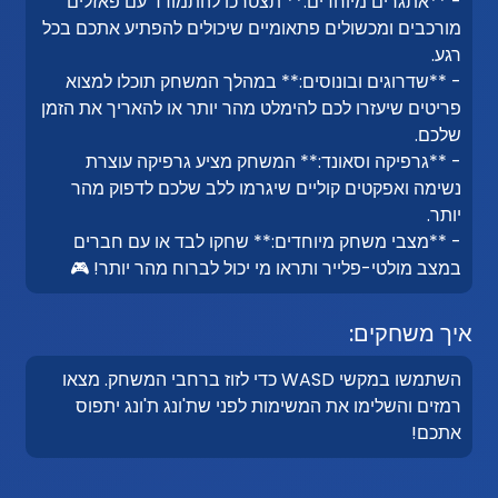
- **אתגרים מיוחדים:** תצטרכו להתמודד עם פאזלים
מורכבים ומכשולים פתאומיים שיכולים להפתיע אתכם בכל
רגע.
- **שדרוגים ובונוסים:** במהלך המשחק תוכלו למצוא
פריטים שיעזרו לכם להימלט מהר יותר או להאריך את הזמן
שלכם.
- **גרפיקה וסאונד:** המשחק מציע גרפיקה עוצרת
נשימה ואפקטים קוליים שיגרמו ללב שלכם לדפוק מהר
יותר.
- **מצבי משחק מיוחדים:** שחקו לבד או עם חברים
במצב מולטי-פלייר ותראו מי יכול לברוח מהר יותר! 🎮
איך משחקים:
השתמשו במקשי WASD כדי לזוז ברחבי המשחק. מצאו
רמזים והשלימו את המשימות לפני שת'ונג ת'ונג יתפוס
אתכם!