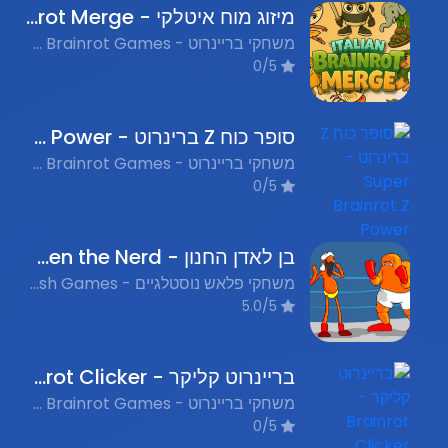
מיזוג מוח איטלקי - Italian Brainrot Merge
משחקי בריינרוט - Italian Brainrot Games, אתגרי חשיבה ופתרון חידות - Puzzle & Logic
0/5
סופר כוח Z ברינרוט - Super Brainrot Z Power
משחקי בריינרוט - Italian Brainrot Games, משחקי לחימה - Fighting Games
0/5
בן לאדן החנון - Ben Laden the Nerd
משחקי פלאש נוסטלגיים - Nostalgic Flash Games, משחקי לחימה - Fighting Games, משחקי קרב - Combat Games, משחקים מצחיקים - Funny Games
5.0/5
בריינרוט קליקר - Brainrot Clicker
משחקי בריינרוט - Italian Brainrot Games, משחקי קליקים ופנאי - Idle & Clicker Games, משחקי קליקים - Clicker Games
0/5