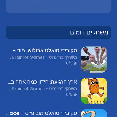
משחקים דומים
סקיבידי טואלט אבולושן מוד - Skibidi Toilet Evolution Mod
משחקי בריינרוט - Italian Brainrot Games, משחקי קרב - Battle Games, משחקי רובוטים - Robot Games, משחקים מצחיקים - Funny Games
0/5
ארץ הרגיעה: חידון כמה אתה באמת מכיר את בריינרוט - Relax Land: Mini Challenge Game
משחקי בריינרוט - Italian Brainrot Games, משחקי קז'ואל - Casual Games, משחקים מצחיקים - Funny Games, אתגרי חשיבה ופתרון חידות - Puzzle & Logic
0/5
סקיבידי טואלט מוב פייס - Skibidi Toilet Move Face