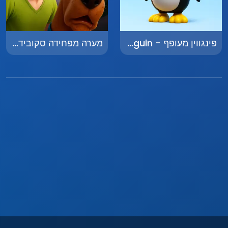
פינגווין מעופף - Flying Penguin
מערה מפחידה סקובידו - Scary Cave Scooby-Doo