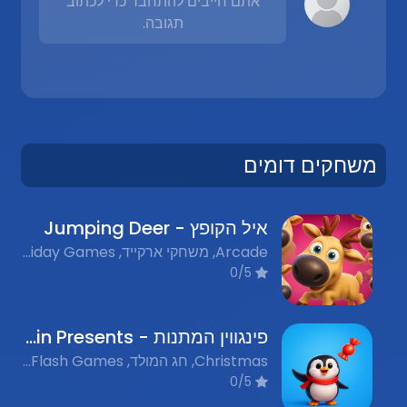
אתם חייבים להתחבר כדי לכתוב
תגובה.
משחקים דומים
איל הקופץ - Jumping Deer
Arcade, משחקי ארקייד, Holiday Games, משחקי חג, Flash Games, משחקי פלאש נוסטלגים
0/5
פינגווין המתנות - Penguin Presents
Christmas, חג המולד, Nostalgic Flash Games, משחקי פלאש נוסטלגים, Collecting Games, משחקי איסוף
0/5