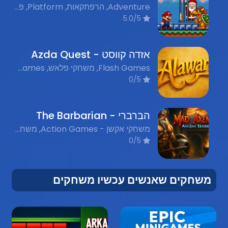
Adventure, הרפתקאות, Platform, פלטפורמה, Nostalgic Flash Games, משחקי פלאש נוסטלגים, Christmas Games, משחקי חג המולד
5.0/5
אזדה קווסט - Azda Quest
Flash Games, משחקי פלאש, Classic Games, נוסטלגיה
0/5
הברברי - The Barbarian
משחקי אקשן - Action Games, משחקי לחימה - Fighting Games, משחקים רב משתתפים - מולטיפלייר - Multiplayer Games, משחקי פלאש נוסטלגיים - Nostalgic Flash Games
0/5
משחקים שאנשים עכשיו משחקים