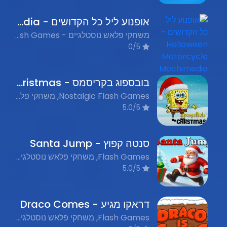
אופנוע ליל כל הקדושים - Halloween Motorcycle Mochimedia
משחקי פלאש נוסטלגיים - Nostalgic Flash Games, משחקי אופנועים - Motorcycle Games, משחקי איסוף - Collecting Games, משחקי חגים - Holiday Games
0/5
בובספוג בקריסמס - SpongeBob Christmas
Nostalgic Flash Games, משחקי פלאש נוסטלגים, Holiday Games, משחקי חג
5.0/5
סנטה קפוץ - Santa Jump
Flash Games, משחקי פלאש נוסטלגים, Platformer, משחקי פלטפורמה, Holiday Games, משחקי חג
5.0/5
דראקו מגיע - Draco Comes
Flash Games, משחקי פלאש נוסטלגים, Defense Games, משחקי הגנה, Holiday Games, משחקי חג