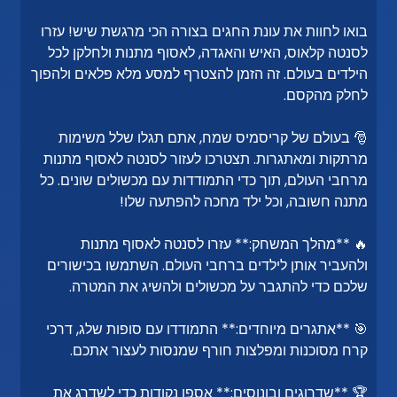
בואו לחוות את עונת החגים בצורה הכי מרגשת שיש! עזרו
לסנטה קלאוס, האיש והאגדה, לאסוף מתנות ולחלקן לכל
הילדים בעולם. זה הזמן להצטרף למסע מלא פלאים ולהפוך
לחלק מהקסם.
🎅 בעולם של קריסמיס שמח, אתם תגלו שלל משימות
מרתקות ומאתגרות. תצטרכו לעזור לסנטה לאסוף מתנות
מרחבי העולם, תוך כדי התמודדות עם מכשולים שונים. כל
מתנה חשובה, וכל ילד מחכה להפתעה שלו!
🔥 **מהלך המשחק:** עזרו לסנטה לאסוף מתנות
ולהעביר אותן לילדים ברחבי העולם. השתמשו בכישורים
שלכם כדי להתגבר על מכשולים ולהשיג את המטרה.
🎯 **אתגרים מיוחדים:** התמודדו עם סופות שלג, דרכי
קרח מסוכנות ומפלצות חורף שמנסות לעצור אתכם.
🏆 **שדרוגים ובונוסים:** אספו נקודות כדי לשדרג את